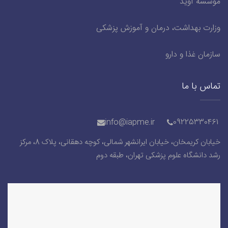
موسسه آوید
وزارت بهداشت، درمان و آموزش پزشکی
سازمان غذا و دارو
تماس با ما
info@iapme.ir
09225330461
خیابان کریمخان، خیابان ایرانشهر شمالی، کوچه دهقانی، پلاک 8، مرکز
رشد دانشگاه علوم پزشکی تهران، طبقه دوم